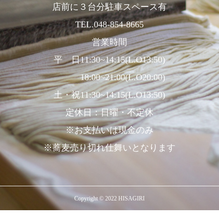
店前に３台分駐車スペース有
TEL.048-854-8665
営業時間
平 日11:30~14:15(L.O13:50)
18:00~21:00(L.O20:00)
土・祝11:30~14:15(L.O13:50)
定休日：日曜・不定休
※お支払いは現金のみ
※蕎麦売り切れ仕舞いとなります
Copyright © 2022 HISAGIRI
TEL