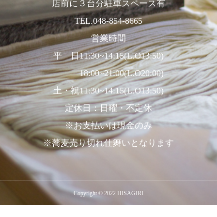
店前に３台分駐車スペース有
TEL.048-854-8665
営業時間
平 日11:30~14:15(L.O13:50)
18:00~21:00(L.O20:00)
土・祝11:30~14:15(L.O13:50)
定休日：日曜・不定休
※お支払いは現金のみ
※蕎麦売り切れ仕舞いとなります
Copyright © 2022 HISAGIRI
TEL