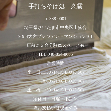
手打ちそば処 久霧
〒338-0001
埼玉県さいたま市中央区上落合
9-9-4大宮プレジデントマンション101
店前に３台分駐車スペース有
TEL.048-854-8665
営業時間
平 日11:30~14:15(L.O13:50)
18:00~21:00(L.O20:00)
土・祝11:30~14:15(L.O13:50)
定休日：日曜・不定休
※お支払いは現金のみ