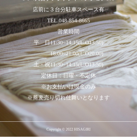
店前に３台分駐車スペース有
TEL.048-854-8665
営業時間
平 日11:30~14:15(L.O13:50)
18:00~21:00(L.O20:00)
土・祝11:30~14:15(L.O13:50)
定休日：日曜・不定休
※お支払いは現金のみ
※蕎麦売り切れ仕舞いとなります
Copyright © 2022 HISAGIRI