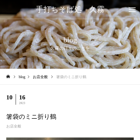
手打ちそば処 久霧
blog
久霧の日々のことを
blog
お店全般
箸袋のミニ折り鶴
10
16
2023
箸袋のミニ折り鶴
お店全般