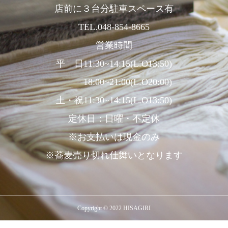
店前に３台分駐車スペース有
TEL.048-854-8665
営業時間
平 日11:30~14:15(L.O13:50)
18:00~21:00(L.O20:00)
土・祝11:30~14:15(L.O13:50)
定休日：日曜・不定休
※お支払いは現金のみ
※蕎麦売り切れ仕舞いとなります
Copyright © 2022 HISAGIRI