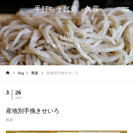
手打ちそば処 久霧
blog
久霧の日々のことを
blog
蕎麦
産地別手挽きせいろ
3
26
2024
産地別手挽きせいろ
蕎麦