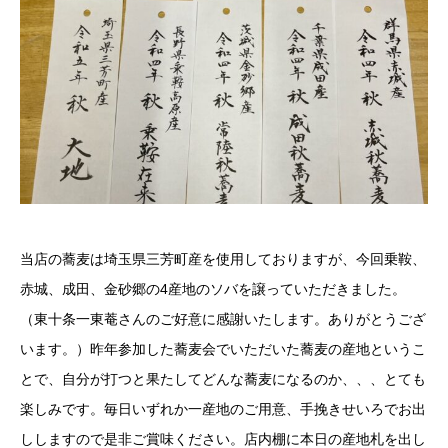
当店の蕎麦は埼玉県三芳町産を使用しておりますが、今回乗鞍、
赤城、成田、金砂郷の4産地のソバを譲っていただきました。
（東十条一東菴さんのご好意に感謝いたします。ありがとうござ
います。）昨年参加した蕎麦会でいただいた蕎麦の産地というこ
とで、自分が打つと果たしてどんな蕎麦になるのか、、、とても
楽しみです。毎日いずれか一産地のご用意、手挽きせいろでお出
ししますので是非ご賞味ください。店内棚に本日の産地札を出し