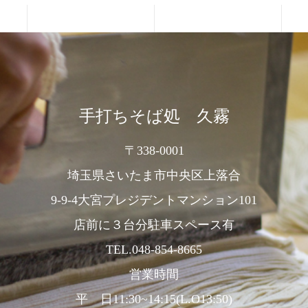
手打ちそば処 久霧
〒338-0001
埼玉県さいたま市中央区上落合
9-9-4大宮プレジデントマンション101
店前に３台分駐車スペース有
TEL.048-854-8665
営業時間
平 日11:30~14:15(L.O13:50)