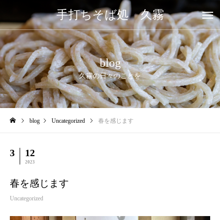
手打ちそば処 久霧
blog
久霧の日々のことを
blog
Uncategorized
春を感じます
3
12
2023
春を感じます
Uncategorized