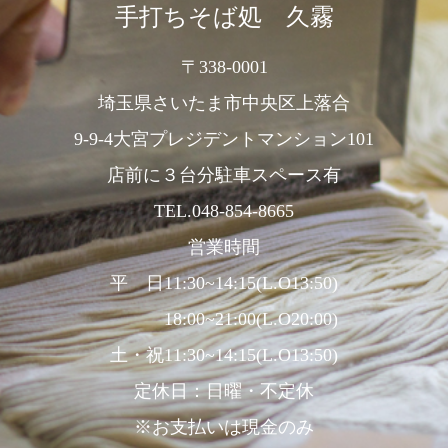
手打ちそば処 久霧
〒338-0001
埼玉県さいたま市中央区上落合
9-9-4大宮プレジデントマンション101
店前に３台分駐車スペース有
TEL.048-854-8665
営業時間
平 日11:30~14:15(L.O13:50)
18:00~21:00(L.O20:00)
土・祝11:30~14:15(L.O13:50)
定休日：日曜・不定休
※お支払いは現金のみ