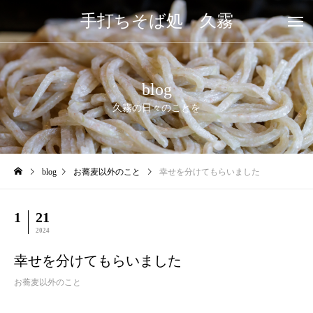
手打ちそば処 久霧
blog
久霧の日々のことを
blog
お蕎麦以外のこと
幸せを分けてもらいました
1
21
2024
幸せを分けてもらいました
お蕎麦以外のこと