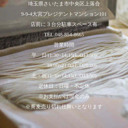
埼玉県さいたま市中央区上落合
9-9-4大宮プレジデントマンション101
店前に３台分駐車スペース有
TEL.048-854-8665
営業時間
平 日11:30~14:15(L.O13:50)
18:00~21:00(L.O20:00)
土・祝11:30~14:15(L.O13:50)
定休日：日曜・不定休
※お支払いは現金のみ
※蕎麦売り切れ仕舞いとなります