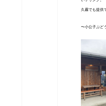
久霧でも提供
〜小公子ぶど