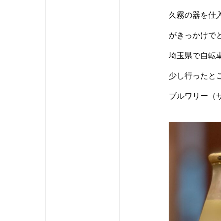
久霧の器を仕
がきっかけで
埼玉県で自転
少し行ったと
ブルワリー（