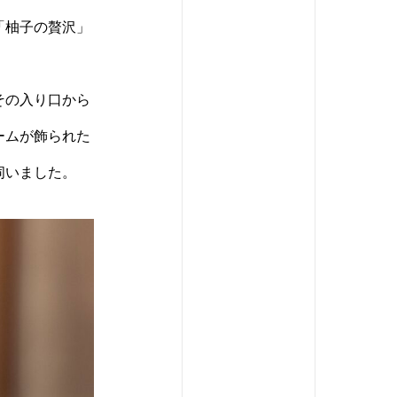
「柚子の贅沢」
その入り口から
ームが飾られた
伺いました。