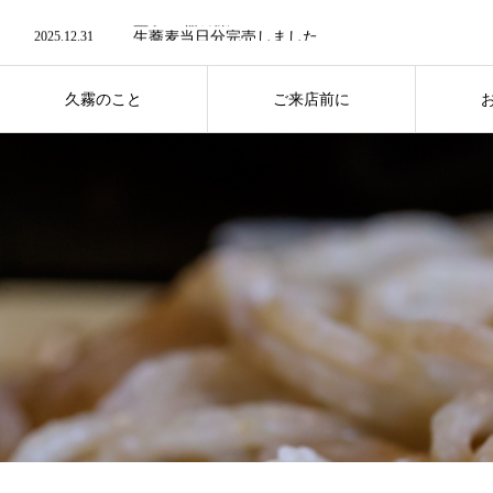
2026.05.13
益子へ 器の旅
2025.12.31
生蕎麦当日分完売しました
2025.12.29
手挽きと十割 年内最終日
2025.12.14
2025.11.21
埼玉県三芳町産 令和7年秋新そば
久霧のこと
ご来店前に
2026.05.13
益子へ 器の旅
ABOUT