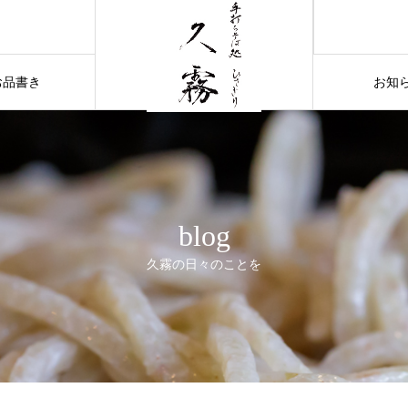
～2025 12/6（火）日本テレビ news every.特集に取り上げていただきました～
お品書き
お知
menu
new
blog
久霧の日々のことを