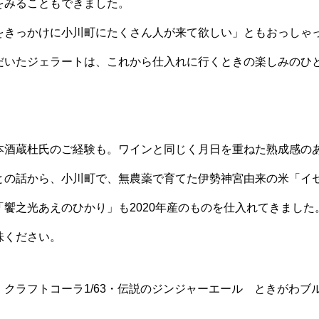
をみることもできました。
をきっかけに小川町にたくさん人が来て欲しい」ともおっしゃ
だいたジェラートは、これから仕入れに行くときの楽しみのひ
本酒蔵杜氏のご経験も。ワインと同じく月日を重ねた熟成感の
との話から、小川町で、無農薬で育てた伊勢神宮由来の米「イ
「饗之光あえのひかり」も2020年産のものを仕入れてきました
味ください。
・クラフトコーラ1/63・伝説のジンジャーエール ときがわブ